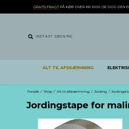
GRATIS FRAGT
PÅ KØB OVER KR.1000 (SE DOG DEN E
ALT TIL AFSKÆRMNING
ELEKTRIS
Forside
/
Shop
/
Alt til afskærmning
/
Jording
/
Jordingsta
Jordingstape for mal