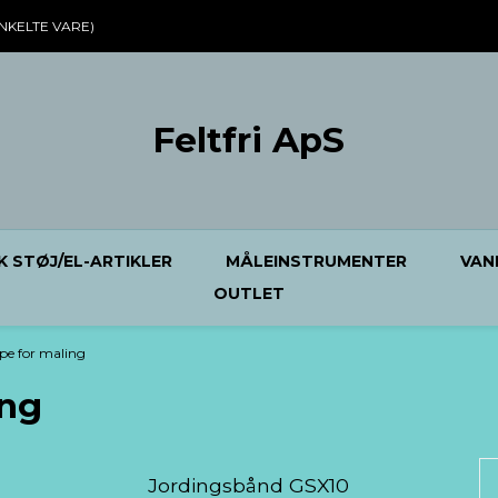
NKELTE VARE)
Feltfri ApS
K STØJ/EL-ARTIKLER
MÅLEINSTRUMENTER
VAN
OUTLET
pe for maling
ing
Jordingsbånd GSX10