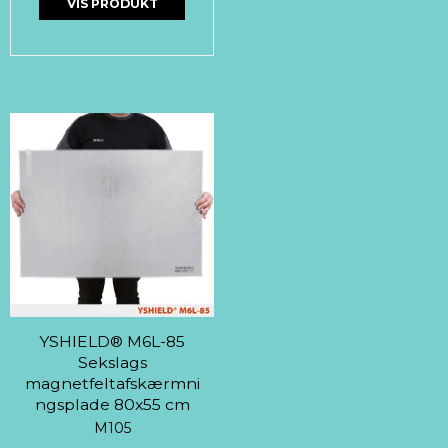
VIS PRODUKT
YSHIELD® M6L-85
Sekslags
magnetfeltafskærmni
ngsplade 80x55 cm
M105