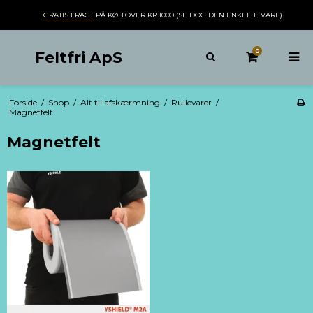
GRATIS FRAGT
PÅ KØB OVER KR.1000 (SE DOG DEN ENKELTE VARE)
0
Feltfri ApS
Forside
/
Shop
/
Alt til afskærmning
/
Rullevarer
/
Magnetfelt
Magnetfelt