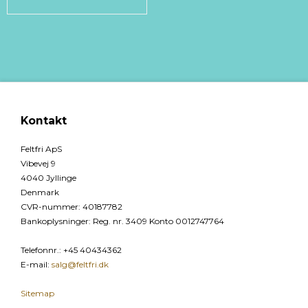
Kontakt
Feltfri ApS
Vibevej 9
4040 Jyllinge
Denmark
CVR-nummer
:
40187782
Bankoplysninger
:
Reg. nr. 3409 Konto 0012747764
Telefonnr.
:
+45 40434362
E-mail
:
salg@feltfri.dk
Sitemap