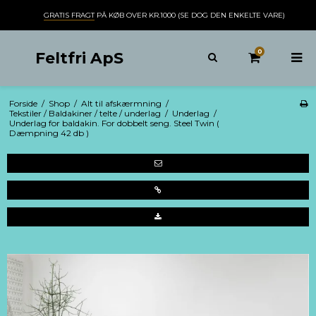
GRATIS FRAGT
PÅ KØB OVER KR.1000 (SE DOG DEN ENKELTE VARE)
0
Feltfri ApS
Forside
/
Shop
/
Alt til afskærmning
/
Tekstiler / Baldakiner / telte / underlag
/
Underlag
/
Underlag for baldakin. For dobbelt seng. Steel Twin (
Dæmpning 42 db )