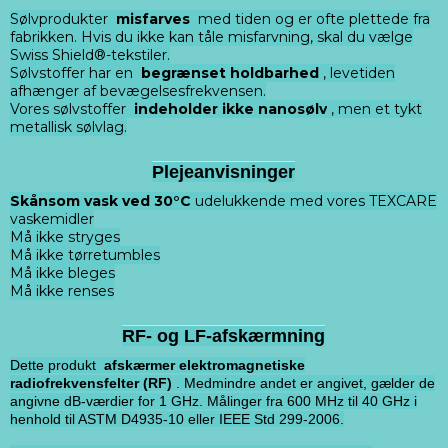
Sølvprodukter
misfarves
med tiden og er ofte plettede fra
fabrikken. Hvis du ikke kan tåle misfarvning, skal du vælge
Swiss Shield®-tekstiler.
Sølvstoffer har en
begrænset holdbarhed
, levetiden
afhænger af bevægelsesfrekvensen.
Vores sølvstoffer
indeholder ikke nanosølv
, men et tykt
metallisk sølvlag.
Plejeanvisninger
Skånsom vask ved 30°C
udelukkende med vores TEXCARE
vaskemidler
Må ikke stryges
Må ikke tørretumbles
Må ikke bleges
Må ikke renses
RF- og LF-afskærmning
Dette produkt
afskærmer elektromagnetiske
radiofrekvensfelter (RF)
. Medmindre andet er angivet, gælder de
angivne dB-værdier for 1 GHz. Målinger fra 600 MHz til 40 GHz i
henhold til ASTM D4935-10 eller IEEE Std 299-2006.