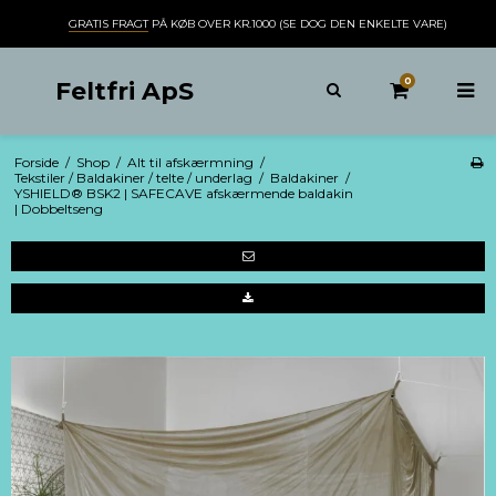
GRATIS FRAGT
PÅ KØB OVER KR.1000 (SE DOG DEN ENKELTE VARE)
0
Feltfri ApS
Forside
/
Shop
/
Alt til afskærmning
/
Tekstiler / Baldakiner / telte / underlag
/
Baldakiner
/
YSHIELD® BSK2 | SAFECAVE afskærmende baldakin
| Dobbeltseng