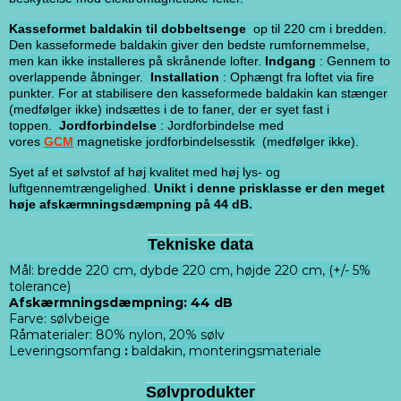
Kasseformet baldakin til dobbeltsenge
op til 220 cm i bredden.
Den kasseformede baldakin giver den bedste rumfornemmelse,
men kan ikke installeres på skrånende lofter.
Indgang
: Gennem to
overlappende åbninger.
Installation
: Ophængt fra loftet via fire
punkter. For at stabilisere den kasseformede baldakin kan stænger
(medfølger ikke) indsættes i de to faner, der er syet fast i
toppen.
Jordforbindelse
: Jordforbindelse med
vores
GCM
magnetiske jordforbindelsesstik (medfølger ikke).
Syet af et sølvstof af høj kvalitet med høj lys- og
luftgennemtrængelighed.
Unikt i denne prisklasse er den meget
høje afskærmningsdæmpning på 44 dB.
Tekniske data
Mål: bredde 220 cm, dybde 220 cm, højde 220 cm, (+/- 5%
tolerance)
Afskærmningsdæmpning: 44 dB
Farve: sølvbeige
Råmaterialer: 80% nylon, 20% sølv
Leveringsomfang
:
baldakin, monteringsmateriale
Sølvprodukter